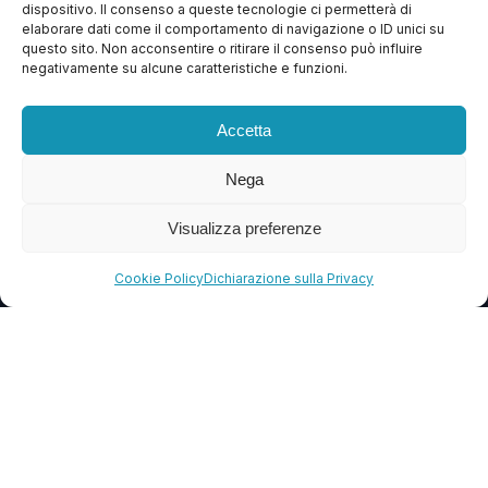
dispositivo. Il consenso a queste tecnologie ci permetterà di
Apri Ticket
elaborare dati come il comportamento di navigazione o ID unici su
questo sito. Non acconsentire o ritirare il consenso può influire
Contattaci
negativamente su alcune caratteristiche e funzioni.
Blog
Accetta
FAQ
Nega
CONTATTI
Visualizza preferenze
info@soccorsowp.it
Cookie Policy
Dichiarazione sulla Privacy
+39 0245076840
PEC: gtechgroup@pec.it
Privacy Policy
Cookie Policy
Termini e Condizioni