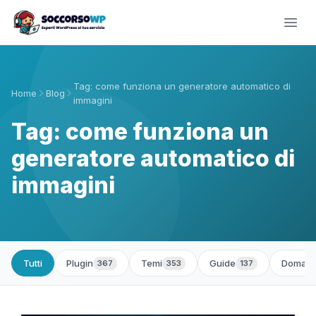
Tag: come funziona un generatore automatico di
Home
Blog
immagini
Tag: come funziona un
generatore automatico di
immagini
Tutti
Plugin
Temi
Guide
Domand
367
353
137