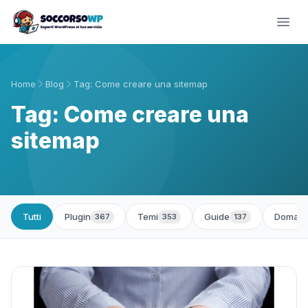
Home
Blog
Tag: Come creare una sitemap
Tag: Come creare una
sitemap
Tutti
Plugin
Temi
Guide
Domand
367
353
137