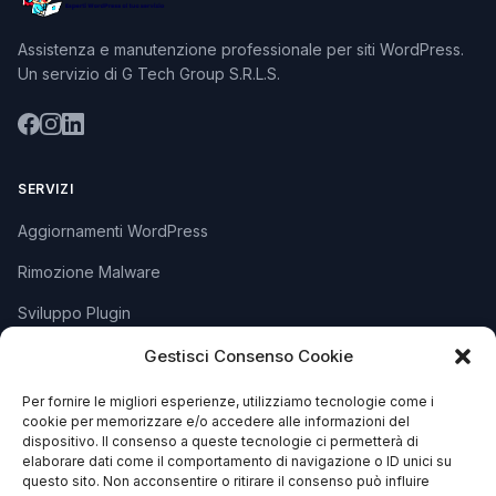
Assistenza e manutenzione professionale per siti WordPress.
Un servizio di G Tech Group S.R.L.S.
SERVIZI
Aggiornamenti WordPress
Rimozione Malware
Sviluppo Plugin
Piani e Prezzi
Gestisci Consenso Cookie
Per fornire le migliori esperienze, utilizziamo tecnologie come i
cookie per memorizzare e/o accedere alle informazioni del
SUPPORTO
dispositivo. Il consenso a queste tecnologie ci permetterà di
elaborare dati come il comportamento di navigazione o ID unici su
Apri Ticket
questo sito. Non acconsentire o ritirare il consenso può influire