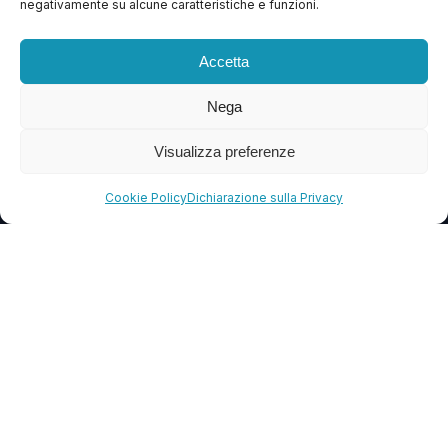
negativamente su alcune caratteristiche e funzioni.
Contattaci
Blog
Accetta
FAQ
Nega
Visualizza preferenze
CONTATTI
info@soccorsowp.it
Cookie Policy
Dichiarazione sulla Privacy
+39 0245076840
PEC: gtechgroup@pec.it
Privacy Policy
Cookie Policy
Termini e Condizioni