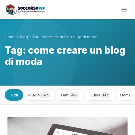
Home
Blog
Tag: come creare un blog di moda
Tag: come creare un blog
di moda
Tutti
Plugin
Temi
Guide
Domand
367
353
137