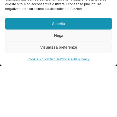
questo sito. Non acconsentire o ritirare il consenso può influire
Contattaci
negativamente su alcune caratteristiche e funzioni.
Blog
Accetta
FAQ
Nega
CONTATTI
Visualizza preferenze
info@soccorsowp.it
Cookie Policy
Dichiarazione sulla Privacy
+39 0245076840
PEC: gtechgroup@pec.it
Privacy Policy
Cookie Policy
Termini e Condizioni