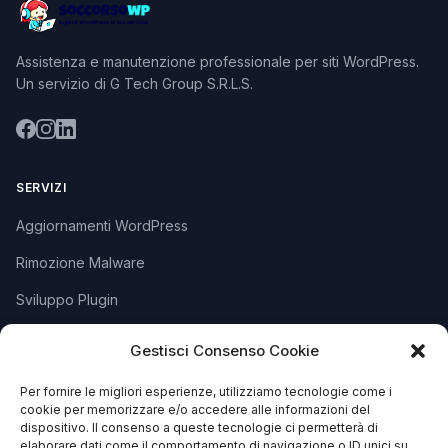
Assistenza e manutenzione professionale per siti WordPress.
Un servizio di G Tech Group S.R.L.S.
SERVIZI
Aggiornamenti WordPress
Rimozione Malware
Sviluppo Plugin
Piani e Prezzi
Gestisci Consenso Cookie
Per fornire le migliori esperienze, utilizziamo tecnologie come i
SUPPORTO
cookie per memorizzare e/o accedere alle informazioni del
dispositivo. Il consenso a queste tecnologie ci permetterà di
Apri Ticket
elaborare dati come il comportamento di navigazione o ID unici su