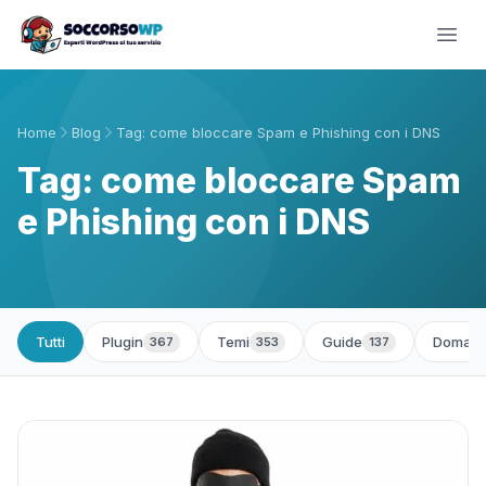
Home
Blog
Tag: come bloccare Spam e Phishing con i DNS
Tag: come bloccare Spam
e Phishing con i DNS
Tutti
Plugin
Temi
Guide
Domand
367
353
137