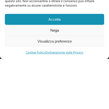
questo sito. Non acconsentire o ritirare il consenso può influire
Contattaci
negativamente su alcune caratteristiche e funzioni.
Blog
Accetta
FAQ
Nega
CONTATTI
Visualizza preferenze
info@soccorsowp.it
Cookie Policy
Dichiarazione sulla Privacy
+39 0245076840
PEC: gtechgroup@pec.it
Privacy Policy
Cookie Policy
Termini e Condizioni