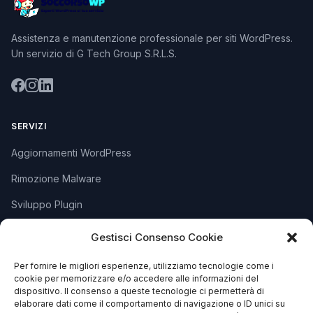
Assistenza e manutenzione professionale per siti WordPress.
Un servizio di G Tech Group S.R.L.S.
SERVIZI
Aggiornamenti WordPress
Rimozione Malware
Sviluppo Plugin
Piani e Prezzi
Gestisci Consenso Cookie
Per fornire le migliori esperienze, utilizziamo tecnologie come i
SUPPORTO
cookie per memorizzare e/o accedere alle informazioni del
dispositivo. Il consenso a queste tecnologie ci permetterà di
Apri Ticket
elaborare dati come il comportamento di navigazione o ID unici su