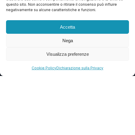
questo sito. Non acconsentire o ritirare il consenso può influire
Contattaci
negativamente su alcune caratteristiche e funzioni.
Blog
Accetta
FAQ
Nega
CONTATTI
Visualizza preferenze
info@soccorsowp.it
Cookie Policy
Dichiarazione sulla Privacy
+39 0245076840
PEC: gtechgroup@pec.it
Privacy Policy
Cookie Policy
Termini e Condizioni