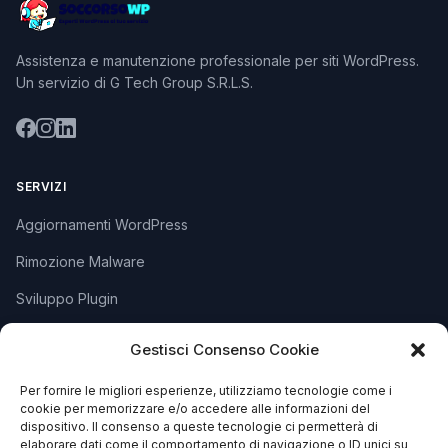
Assistenza e manutenzione professionale per siti WordPress.
Un servizio di G Tech Group S.R.L.S.
SERVIZI
Aggiornamenti WordPress
Rimozione Malware
Sviluppo Plugin
Piani e Prezzi
Gestisci Consenso Cookie
Per fornire le migliori esperienze, utilizziamo tecnologie come i
SUPPORTO
cookie per memorizzare e/o accedere alle informazioni del
dispositivo. Il consenso a queste tecnologie ci permetterà di
Apri Ticket
elaborare dati come il comportamento di navigazione o ID unici su