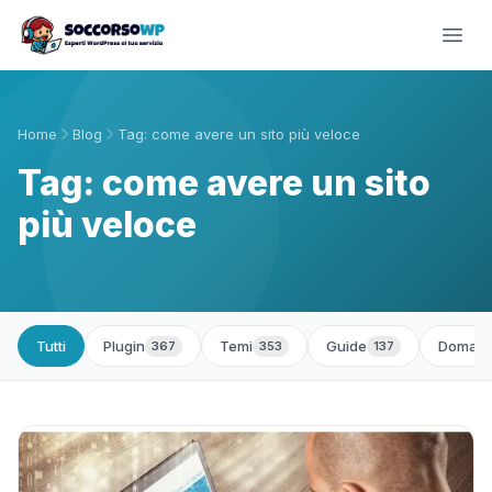
Home
Blog
Tag: come avere un sito più veloce
Tag: come avere un sito
più veloce
Tutti
Plugin
Temi
Guide
Domand
367
353
137