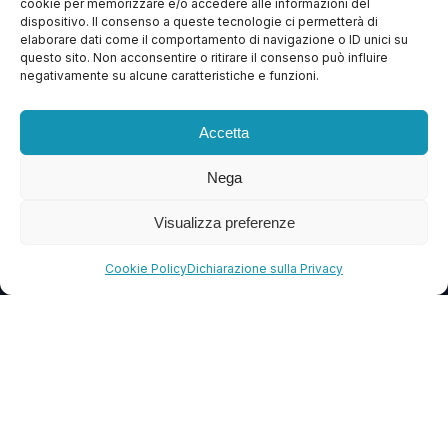
cookie per memorizzare e/o accedere alle informazioni del
Apri Ticket
dispositivo. Il consenso a queste tecnologie ci permetterà di
elaborare dati come il comportamento di navigazione o ID unici su
Contattaci
questo sito. Non acconsentire o ritirare il consenso può influire
negativamente su alcune caratteristiche e funzioni.
Blog
FAQ
Accetta
Nega
CONTATTI
Visualizza preferenze
info@soccorsowp.it
+39 0245076840
Cookie Policy
Dichiarazione sulla Privacy
PEC: gtechgroup@pec.it
Privacy Policy
Cookie Policy
Termini e Condizioni