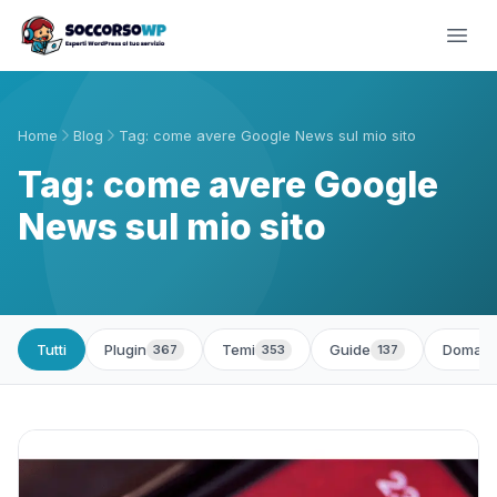
Home
Blog
Tag: come avere Google News sul mio sito
Tag: come avere Google
News sul mio sito
Tutti
Plugin
Temi
Guide
Domand
367
353
137