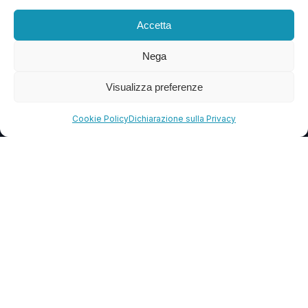
Blog
Accetta
FAQ
Nega
Visualizza preferenze
CONTATTI
info@soccorsowp.it
Cookie Policy
Dichiarazione sulla Privacy
+39 0245076840
PEC: gtechgroup@pec.it
Privacy Policy
Cookie Policy
Termini e Condizioni
© 2013 – 2026 G Tech Group S.R.L.S. Capitale Sociale €