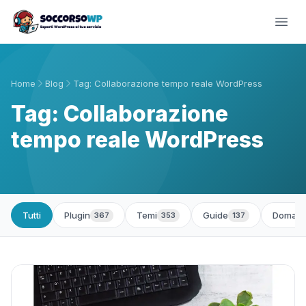
Home
Blog
Tag: Collaborazione tempo reale WordPress
Tag: Collaborazione
tempo reale WordPress
Tutti
Plugin
Temi
Guide
Domand
367
353
137