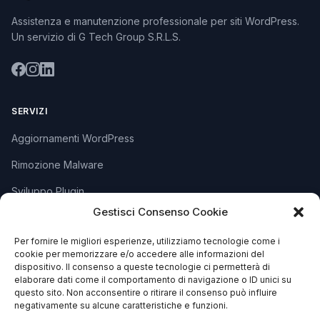
Assistenza e manutenzione professionale per siti WordPress.
Un servizio di G Tech Group S.R.L.S.
SERVIZI
Aggiornamenti WordPress
Rimozione Malware
Sviluppo Plugin
Gestisci Consenso Cookie
Piani e Prezzi
Per fornire le migliori esperienze, utilizziamo tecnologie come i
cookie per memorizzare e/o accedere alle informazioni del
SUPPORTO
dispositivo. Il consenso a queste tecnologie ci permetterà di
elaborare dati come il comportamento di navigazione o ID unici su
Apri Ticket
questo sito. Non acconsentire o ritirare il consenso può influire
negativamente su alcune caratteristiche e funzioni.
Contattaci