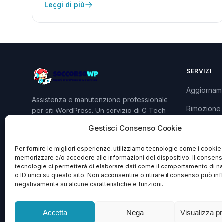
Leggi di più
SERVIZI
Aggiornam
Assistenza e manutenzione professionale
Rimozione
per siti WordPress. Un servizio di G Tech
Group S.R.L.S.
Sviluppo P
Gestisci Consenso Cookie
Piani e Pre
Per fornire le migliori esperienze, utilizziamo tecnologie come i cookie
memorizzare e/o accedere alle informazioni del dispositivo. Il consen
tecnologie ci permetterà di elaborare dati come il comportamento di n
o ID unici su questo sito. Non acconsentire o ritirare il consenso può inf
negativamente su alcune caratteristiche e funzioni.
Accetta
Nega
Visualizza p