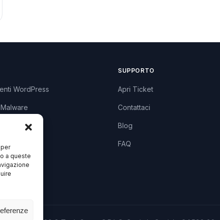
SUPPORTO
enti WordPress
Apri Ticket
 Malware
Contattaci
lugin
Blog
zzi
FAQ
 per
so a queste
avigazione
luire
referenze