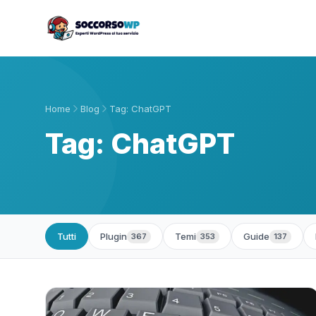
Home
Blog
Tag: ChatGPT
Tag: ChatGPT
Tutti
Plugin
Temi
Guide
367
353
137