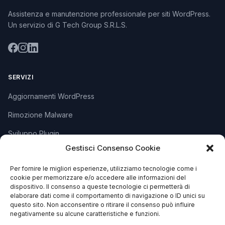
Assistenza e manutenzione professionale per siti WordPress.
Un servizio di G Tech Group S.R.L.S.
SERVIZI
Aggiornamenti WordPress
Rimozione Malware
Sviluppo Plugin
Gestisci Consenso Cookie
Piani e Prezzi
Per fornire le migliori esperienze, utilizziamo tecnologie come i
cookie per memorizzare e/o accedere alle informazioni del
SUPPORTO
dispositivo. Il consenso a queste tecnologie ci permetterà di
elaborare dati come il comportamento di navigazione o ID unici su
Apri Ticket
questo sito. Non acconsentire o ritirare il consenso può influire
negativamente su alcune caratteristiche e funzioni.
Contattaci