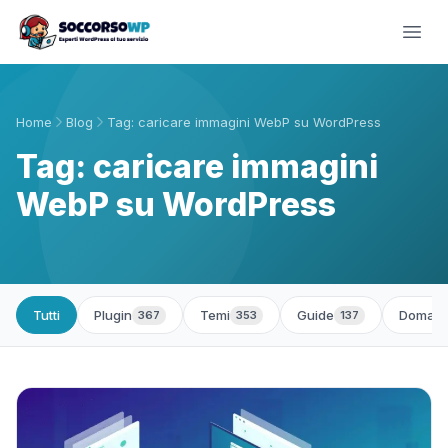
Home
Blog
Tag: caricare immagini WebP su WordPress
Tag: caricare immagini
WebP su WordPress
Tutti
Plugin
Temi
Guide
Domand
367
353
137