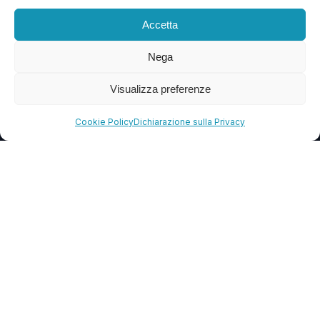
Blog
Accetta
FAQ
Nega
Visualizza preferenze
CONTATTI
Cookie Policy
Dichiarazione sulla Privacy
info@soccorsowp.it
+39 0245076840
PEC: gtechgroup@pec.it
Privacy Policy
Cookie Policy
Termini e Condizioni
© 2013 – 2026 G Tech Group S.R.L.S. Capitale Sociale €