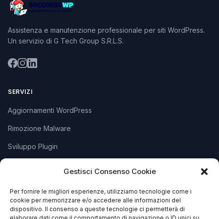
Assistenza e manutenzione professionale per siti WordPress.
Un servizio di G Tech Group S.R.L.S.
SERVIZI
Aggiornamenti WordPress
Rimozione Malware
Sviluppo Plugin
Piani e Prezzi
Gestisci Consenso Cookie
Per fornire le migliori esperienze, utilizziamo tecnologie come i
SUPPORTO
cookie per memorizzare e/o accedere alle informazioni del
dispositivo. Il consenso a queste tecnologie ci permetterà di
Apri Ticket
elaborare dati come il comportamento di navigazione o ID unici su