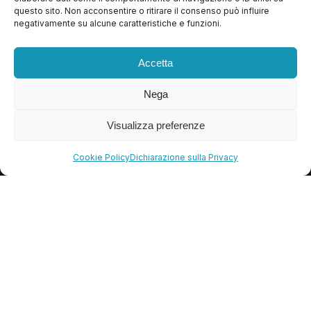
questo sito. Non acconsentire o ritirare il consenso può influire
Contattaci
negativamente su alcune caratteristiche e funzioni.
Blog
Accetta
FAQ
Nega
CONTATTI
Visualizza preferenze
info@soccorsowp.it
Cookie Policy
Dichiarazione sulla Privacy
+39 0245076840
PEC: gtechgroup@pec.it
Privacy Policy
Cookie Policy
Termini e Condizioni