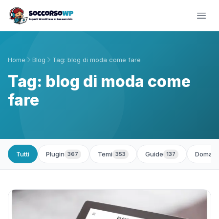
Home
Blog
Tag: blog di moda come fare
Tag: blog di moda come
fare
Tutti
Plugin
Temi
Guide
Domand
367
353
137