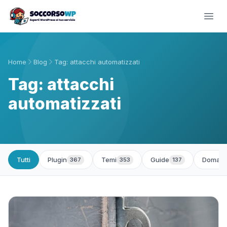
Home
Blog
Tag: attacchi automatizzati
Tag: attacchi
automatizzati
Tutti
Plugin
Temi
Guide
Domand
367
353
137