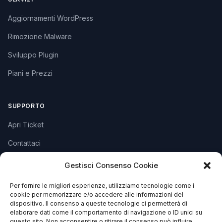
Aggiornamenti WordPress
Rimozione Malware
Sviluppo Plugin
Piani e Prezzi
SUPPORTO
Apri Ticket
Contattaci
Blog
Gestisci Consenso Cookie
FAQ
Per fornire le migliori esperienze, utilizziamo tecnologie come i
cookie per memorizzare e/o accedere alle informazioni del
dispositivo. Il consenso a queste tecnologie ci permetterà di
CONTATTI
elaborare dati come il comportamento di navigazione o ID unici su
questo sito. Non acconsentire o ritirare il consenso può influire