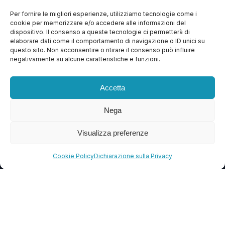
Aggiornamenti WordPress
Per fornire le migliori esperienze, utilizziamo tecnologie come i
Rimozione Malware
cookie per memorizzare e/o accedere alle informazioni del
dispositivo. Il consenso a queste tecnologie ci permetterà di
Sviluppo Plugin
elaborare dati come il comportamento di navigazione o ID unici su
questo sito. Non acconsentire o ritirare il consenso può influire
Piani e Prezzi
negativamente su alcune caratteristiche e funzioni.
Accetta
SUPPORTO
Nega
Apri Ticket
Contattaci
Visualizza preferenze
Blog
Cookie Policy
Dichiarazione sulla Privacy
FAQ
CONTATTI
info@soccorsowp.it