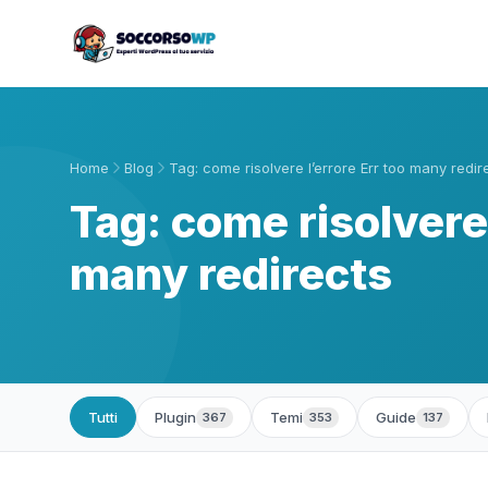
Home
Blog
Tag: come risolvere l’errore Err too many redir
Tag: come risolvere 
many redirects
Tutti
Plugin
Temi
Guide
367
353
137