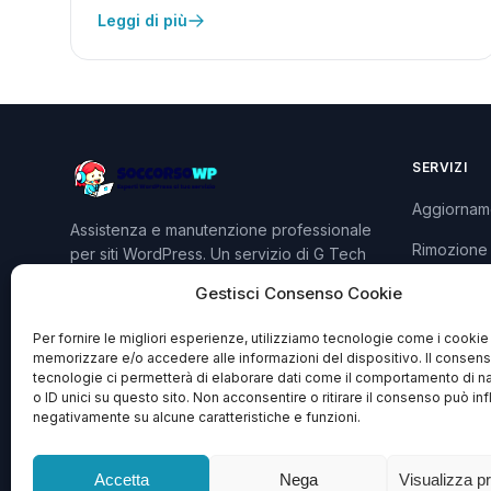
Leggi di più
SERVIZI
Aggiornam
Assistenza e manutenzione professionale
Rimozione
per siti WordPress. Un servizio di G Tech
Group S.R.L.S.
Sviluppo P
Gestisci Consenso Cookie
Piani e Pre
Per fornire le migliori esperienze, utilizziamo tecnologie come i cookie
memorizzare e/o accedere alle informazioni del dispositivo. Il consen
tecnologie ci permetterà di elaborare dati come il comportamento di n
o ID unici su questo sito. Non acconsentire o ritirare il consenso può inf
negativamente su alcune caratteristiche e funzioni.
Accetta
Nega
Visualizza p