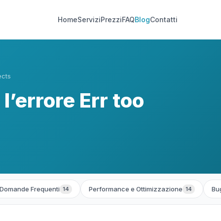
Home
Servizi
Prezzi
FAQ
Blog
Contatti
ects
l’errore Err too
Domande Frequenti
Performance e Ottimizzazione
Bug
14
14