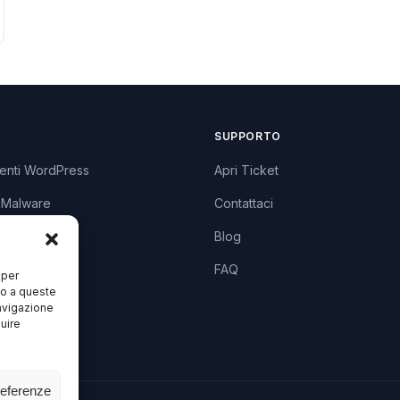
SUPPORTO
enti WordPress
Apri Ticket
 Malware
Contattaci
lugin
Blog
zzi
FAQ
 per
so a queste
avigazione
luire
referenze