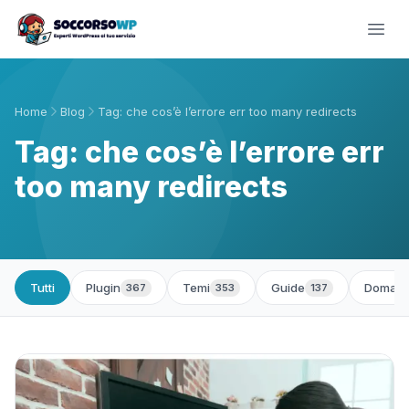
Home
Blog
Tag: che cos’è l’errore err too many redirects
Tag: che cos’è l’errore err
too many redirects
Tutti
Plugin
Temi
Guide
Domand
367
353
137