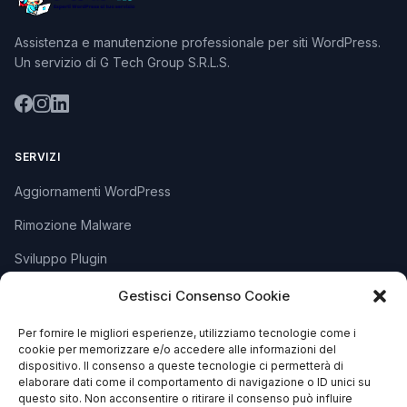
Assistenza e manutenzione professionale per siti WordPress.
Un servizio di G Tech Group S.R.L.S.
SERVIZI
Aggiornamenti WordPress
Rimozione Malware
Sviluppo Plugin
Piani e Prezzi
Gestisci Consenso Cookie
Per fornire le migliori esperienze, utilizziamo tecnologie come i
cookie per memorizzare e/o accedere alle informazioni del
SUPPORTO
dispositivo. Il consenso a queste tecnologie ci permetterà di
elaborare dati come il comportamento di navigazione o ID unici su
Apri Ticket
questo sito. Non acconsentire o ritirare il consenso può influire