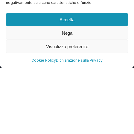
negativamente su alcune caratteristiche e funzioni.
Contattaci
Blog
Accetta
FAQ
Nega
Visualizza preferenze
CONTATTI
info@soccorsowp.it
Cookie Policy
Dichiarazione sulla Privacy
+39 0245076840
PEC: gtechgroup@pec.it
Privacy Policy
Cookie Policy
Termini e Condizioni